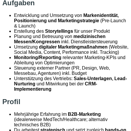
Aufgaben
Entwicklung und Umsetzung von
Markenidentität,
Positionierung und Marketingstrategie
(Pre-Launch
& Launch)
Erstellung des
Storytellings
für unser Produkt
Planung und Betreuung von
medizinischen
Messen/Kongressen
inkl. Dienstleistersteuerung
Umsetzung
digitaler Marketingmaßnahmen
(Website,
Social Media, Content, Performance inkl. Tracking)
Monitoring/Reporting
relevanter Marketing-KPIs und
Ableitung von Optimierungen
Steuerung externer Partner (PR, Design, Web,
Messebau, Agenturen) inkl. Budget
Unterstützung des Vertriebs:
Sales-Unterlagen, Lead-
Nurturing
und Mitwirkung bei der
CRM-
Implementierung
Profil
Mehrjährige Erfahrung im
B2B-Marketing
(idealerweise MedTech/Healthcare; alternativ
technisches B2B)
Du arbeitest
strategisch
und setzt zugleich
hands-on